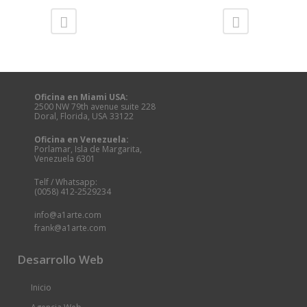
Oficina en Miami USA:
2500 NW 79th avenue suite 228
Doral, Florida, USA 33122
Oficina en Venezuela:
Porlamar, Isla de Margarita,
Venezuela 6301
Telf / Whatsapp:
(0058) 412-2529234
info@a1arte.com
frank@a1arte.com
Desarrollo Web
Inicio