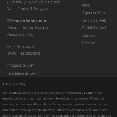
2500 NW 79th avenue suite 228
Inicio
Doral, Florida, USA 33122
Agencia Web
Servicios Web
Oficina en Venezuela:
Porlamar, Isla de Margarita,
Portafolio Web
Venezuela 6301
Contacto
Precios
Telf / Whatsapp:
(0058) 412-2529234
info@a1arte.com
frank@a1arte.com
A1Arte.com 2025
Somos una agencia de diseño web con sede en Venezuela y Miami, y nos
especializamos en crear páginas web interactivas y funcionales. Ofrecemos
servicios de diseño de alta calidad en Venezuela, siempre cumpliendo con los
estándares más exigentes del mercado. Nuestra experiencia no se limita solo al
diseño web en Venezuela; también nos dedicamos al desarrollo de soluciones de